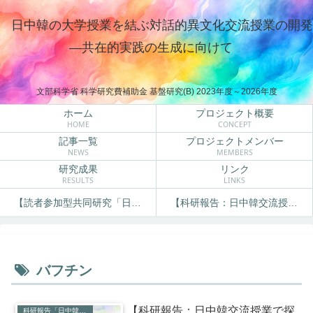
日中韓の大学授業を結ぶ対話的異文化交流授業の開発
―共在的実践の生成に向けて
文部科学省 科学研究費補助金 基盤研究(B) 2023年度～2026年度
ホーム
プロジェクト概要
HOME
CONCEPT
記事一覧
プロジェクトメンバー
NEWS
MEMBERS
研究成果
リンク
RESULTS
LINKS
【読者参加型共同研究「日本、中国と韓国、何がどう違う？」】
【科研報告：日中韓交流授業で探る相互理解】
バフチン
【科研報告：日中韓交流授業で探
科研報告「日中韓交流授業で探る相互理解」