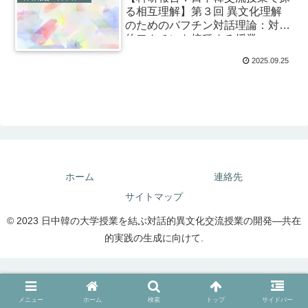
る相互理解】第３回 異文化理解
のためのバフチン対話理論：対話
的ワクチンを接種する授業
2025.09.25
ホーム
連絡先
サイトマップ
© 2023 日中韓の大学授業を結ぶ対話的異文化交流授業の開発―共在
的実践の生成に向けて.
メニュー
ホーム
検索
トップ
サイドバー