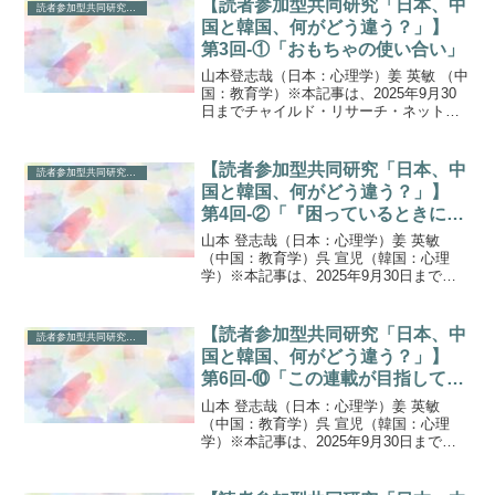
【読者参加型共同研究「日本、中
読者参加型共同研究「日本、中国と韓国、何がどう違う？」
て－...
国と韓国、何がどう違う？」】
第3回-①「おもちゃの使い合い」
山本登志哉（日本：心理学）姜 英敏 （中
国：教育学）※本記事は、2025年9月30
日までチャイルド・リサーチ・ネット
（CRN）のウェブサイトに掲載されてい
た記事の転用です（初回掲載日： 2015年
4月 3日）※「公園デビュー」という言葉
【読者参加型共同研究「日本、中
読者参加型共同研究「日本、中国と韓国、何がどう違う？」
が以...
国と韓国、何がどう違う？」】
第4回-②「『困っているときにど
うする？』日本人と韓国人が考え
山本 登志哉（日本：心理学）姜 英敏
る」
（中国：教育学）呉 宣児（韓国：心理
学）※本記事は、2025年9月30日までチ
ャイルド・リサーチ・ネット（CRN）の
ウェブサイトに掲載されていた記事の転
用です（初回掲載日： 2016年7月 1日）
【読者参加型共同研究「日本、中
読者参加型共同研究「日本、中国と韓国、何がどう違う？」
※前回...
国と韓国、何がどう違う？」】
第6回-⑩「この連載が目指してい
ること」
山本 登志哉（日本：心理学）姜 英敏
（中国：教育学）呉 宣児（韓国：心理
学）※本記事は、2025年9月30日までチ
ャイルド・リサーチ・ネット（CRN）の
ウェブサイトに掲載されていた記事の転
用です（初回掲載日： 2021年5月28日）