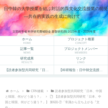
日中韓の大学授業を結ぶ対話的異文化交流授業の開発
―共在的実践の生成に向けて
文部科学省 科学研究費補助金 基盤研究(B) 2023年度～2026年度
ホーム
プロジェクト概要
HOME
CONCEPT
記事一覧
プロジェクトメンバー
NEWS
MEMBERS
研究成果
リンク
RESULTS
LINKS
【読者参加型共同研究「日本、中国と韓国、何がどう違う？」】
【科研報告：日中韓交流授業で探る相互理解】
ホーム
CRN連載
読者参加型共同研究「日本、中国
と韓国、何がどう違う？」
【読者参加型共同研究「日本、中
国と韓国、何がどう違う？」】 第6回-⑦「常識から立ち上がる『文
化』」