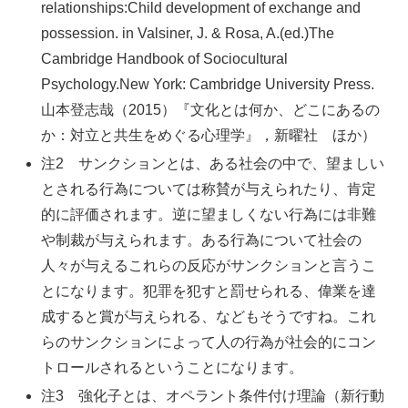
relationships:Child development of exchange and
possession. in Valsiner, J. & Rosa, A.(ed.)The
Cambridge Handbook of Sociocultural
Psychology.New York: Cambridge University Press.
山本登志哉（2015）『文化とは何か、どこにあるの
か：対立と共生をめぐる心理学』，新曜社 ほか）
注2 サンクションとは、ある社会の中で、望ましい
とされる行為については称賛が与えられたり、肯定
的に評価されます。逆に望ましくない行為には非難
や制裁が与えられます。ある行為について社会の
人々が与えるこれらの反応がサンクションと言うこ
とになります。犯罪を犯すと罰せられる、偉業を達
成すると賞が与えられる、などもそうですね。これ
らのサンクションによって人の行為が社会的にコン
トロールされるということになります。
注3 強化子とは、オペラント条件付け理論（新行動