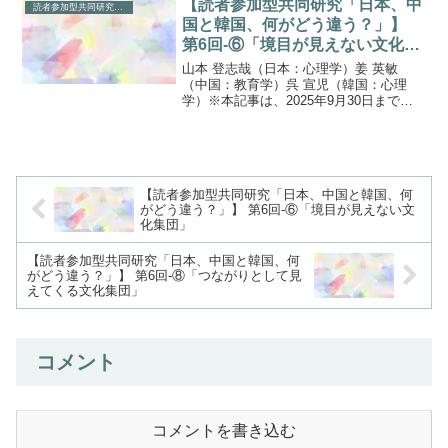
【読者参加型共同研究「日本、中
読者参加型共同研究「日本、中国と韓国、何がどう違う？」
※さて...
国と韓国、何がどう違う？」】
第6回-⑥「境目が見えない文化集
団」
山本 登志哉（日本：心理学）姜 英敏
（中国：教育学）呉 宣児（韓国：心理
学）※本記事は、2025年9月30日までチ
ャイルド・リサーチ・ネット（CRN）の
ウェブサイトに掲載されていた記事の転
用です（初回掲載日： 2020年11月13日）
※前...
【読者参加型共同研究「日本、中国と韓国、何
がどう違う？」】 第6回-⑥「境目が見えない文
化集団」
【読者参加型共同研究「日本、中国と韓国、何
がどう違う？」】 第6回-⑧「つながりとして見
えてくる文化集団」
コメント
コメントを書き込む