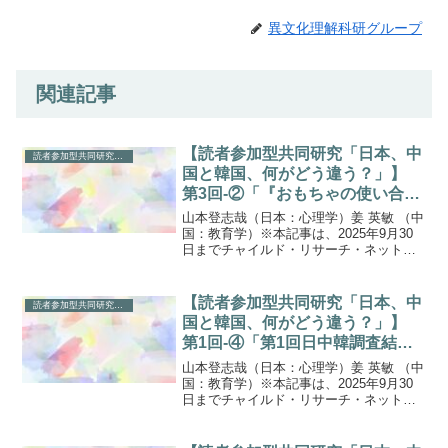
異文化理解科研グループ
関連記事
【読者参加型共同研究「日本、中
読者参加型共同研究「日本、中国と韓国、何がどう違う？」
国と韓国、何がどう違う？」】
第3回-②「『おもちゃの使い合
い』自由記述について」（1）
山本登志哉（日本：心理学）姜 英敏 （中
国：教育学）※本記事は、2025年9月30
日までチャイルド・リサーチ・ネット
（CRN）のウェブサイトに掲載されてい
た記事の転用です（初回掲載日： 2015年
6月 5日）※１．Ｃさんについての評価が
【読者参加型共同研究「日本、中
読者参加型共同研究「日本、中国と韓国、何がどう違う？」
日中...
国と韓国、何がどう違う？」】
第1回-④「第1回日中韓調査結果
についての考察」(2)
山本登志哉（日本：心理学）姜 英敏 （中
国：教育学）※本記事は、2025年9月30
日までチャイルド・リサーチ・ネット
（CRN）のウェブサイトに掲載されてい
た記事の転用です（初回掲載日： 2014年
1月31日）※第一回中日韓調査結果につい